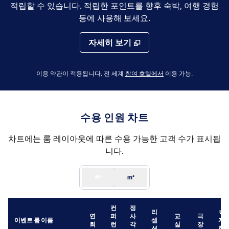
적립할 수 있습니다. 적립한 포인트를 향후 숙박, 여행 경험
등에 사용해 보세요.
자세히 보기
,
새 탭 열림
이용 약관이 적용됩니다. 전 세계
참여 호텔에서
이용 가능
.
수용 인원 차트
차트에는 룸 레이아웃에 따른 수용 가능한 고객 수가 표시됩
니다.
ft²
m²
컨
정
리
U
연
퍼
사
교
극
이벤트 룸 이름
셉
자
회
런
각
실
장
션
형