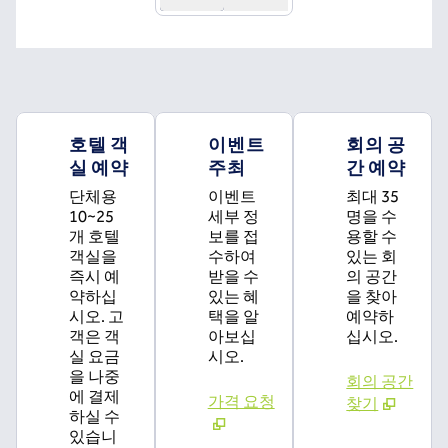
호텔 객
이벤트
회의 공
실 예약
주최
간 예약
단체용
이벤트
최대 35
10~25
세부 정
명을 수
개 호텔
보를 접
용할 수
객실을
수하여
있는 회
즉시 예
받을 수
의 공간
약하십
있는 혜
을 찾아
시오. 고
택을 알
예약하
객은 객
아보십
십시오.
실 요금
시오.
을 나중
회의 공간
에 결제
가격 요청
찾기
하실 수
있습니