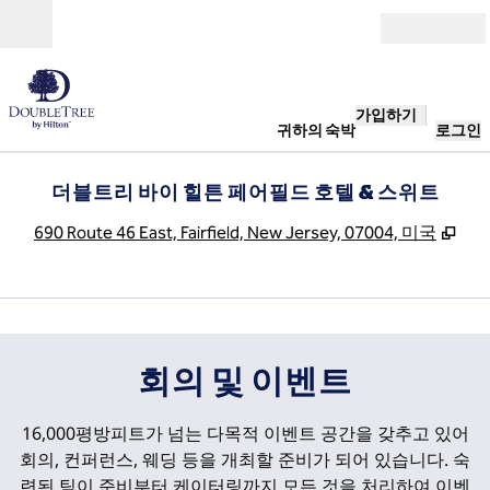
콘텐츠로 이동
개장
가입하기
귀하의 숙박
로그인
더블트리 바이 힐튼 페어필드 호텔 & 스위트
,
새 
690 Route 46 East, Fairfield, New Jersey, 07004, 미국
1
/
9
이전 이미지
다음
1/9
회의 및 이벤트
16,000평방피트가 넘는 다목적 이벤트 공간을 갖추고 있어
회의, 컨퍼런스, 웨딩 등을 개최할 준비가 되어 있습니다. 숙
련된 팀이 준비부터 케이터링까지 모든 것을 처리하여 이벤