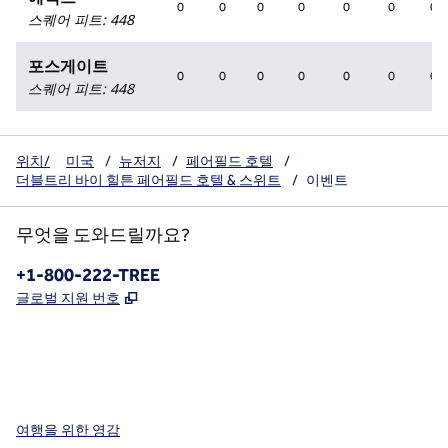
0
0
0
0
0
0
0
스퀘어 피트
:
448
포스게이트
0
0
0
0
0
0
0
스퀘어 피트
:
448
위치/
미국
/
뉴저지
/
페어필드 호텔
/
더블트리 바이 힐튼 페어필드 호텔 & 스위트
/
이벤트
무엇을 도와드릴까요?
전화:
+1-800-222-TREE
,
새 탭 열림
글로벌 지원 번호
x
facebook
instagram
,
새 탭에서 열림
,
새 탭에서 열림
,
새 탭에서 열림
여행을 위한 영감