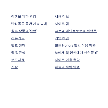
여행을 위한 영감
채용 정보
반려동물 동반 가능 숙박
사이트 맵
힐튼 상품권(유럽)
글로벌 개인정보보호 선언문
신용카드
기업 책임
헬프 센터
힐튼 Honors 할인 이용 약관
,
새 
웹 접근성
노예제 및 인신매매 선언문
보도자료
사이트 이용 협약
개발
파트너 숙박 약관