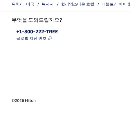
위치/
미국
/
뉴저지
/
윌리엄스타운 호텔
/
더블트리 바이 
무엇을 도와드릴까요?
전화:
+1-800-222-TREE
,
새 탭 열림
글로벌 지원 번호
x
facebook
instagram
,
새 탭에서 열림
,
새 탭에서 열림
,
새 탭에서 열림
©
2026
Hilton