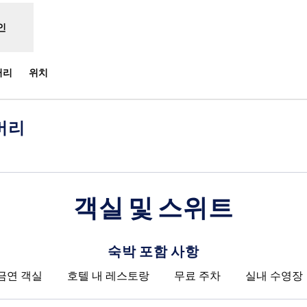
인
러리
위치
버리
새 탭 열림
객실 및 스위트
숙박 포함 사항
금연 객실
호텔 내 레스토랑
무료 주차
실내 수영장