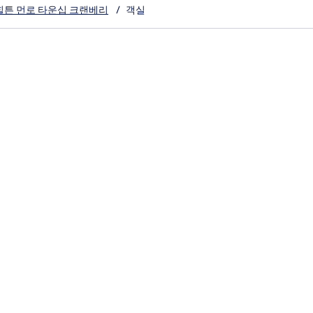
힐튼 먼로 타운십 크랜베리
/
객실