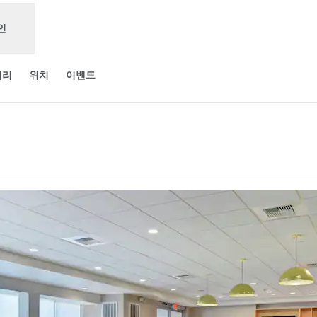
인
러리
위치
이벤트
새 탭 열림