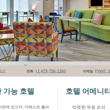
전화
Email
+1 479-756-1260
FYVHT_
읽기
전화
이메일
 가능 호텔
호텔 어메니
건너편에 있으며, 아베스트 볼파
따뜻한 무료 조식