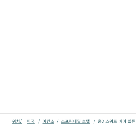
위치/
미국
/
아칸소
/
스프링데일 호텔
/
홈2 스위트 바이 힐