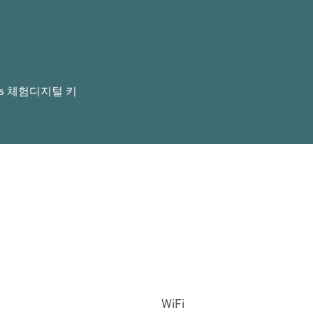
rs 체험
디지털 키
WiFi