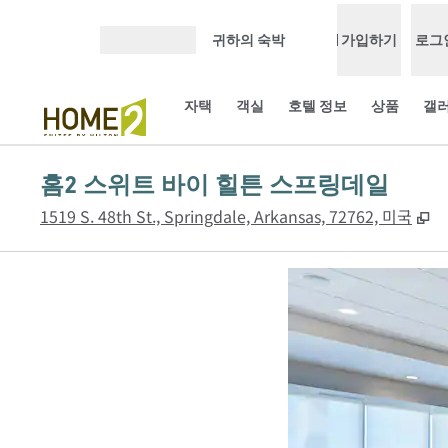
콘텐츠로 이동
귀하의 숙박
가입하기
로그
메뉴 열기
자택
객실
호텔 정보
상품
갤
홈2 스위트 바이 힐튼 스프링데일
,
1519 S. 48th St., Springdale, Arkansas, 72762, 미국