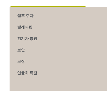
셀프 주차
발레파킹
전기차 충전
보안
보장
입출차 특전