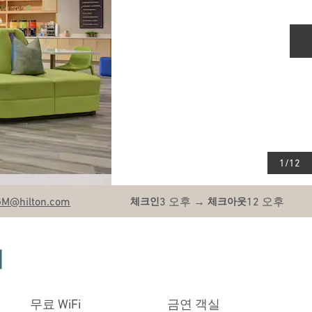
1
/
12
GM
@hilton.com
3 오후
→
12 오후
체크인
체크아웃
티
무료 WiFi
금연 객실