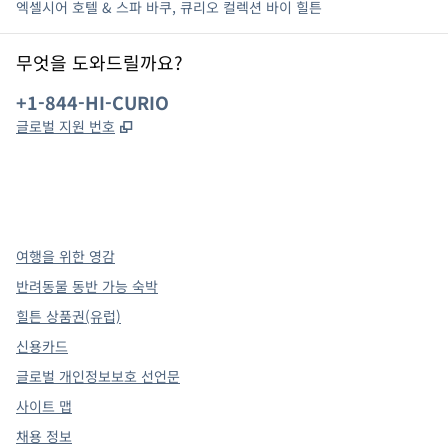
엑셀시어 호텔 & 스파 바쿠, 큐리오 컬렉션 바이 힐튼
무엇을 도와드릴까요?
전화:
+1-844-HI-CURIO
,
새 탭 열림
글로벌 지원 번호
x
facebook
instagram
,
새 탭에서 열림
,
새 탭에서 열림
,
새 탭에서 열림
여행을 위한 영감
반려동물 동반 가능 숙박
힐튼 상품권(유럽)
신용카드
글로벌 개인정보보호 선언문
사이트 맵
채용 정보