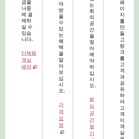
금을
페
여
는
나중
이
받
회
에 결
지
을
의
제하
를
수
공
실 수
만
있
간
있습
들
는
을
니다.
고
혜
찾
링
택
아
크
단체용
을
예
를
알
객실
약
고
아
예약
하
객
보
십
과
십
시
공
시
오.
유
오.
하
회
여
가
의
고
격
공
객
요
간
이
청
객
찾
실
기
을