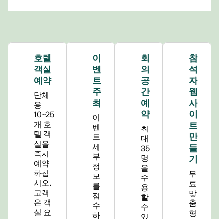
호텔
이
회
참
객실
벤
의
석
예약
트
공
자
주
간
웹
단체
최
예
사
용
약
이
10~25
이
개 호
트
벤
최
텔 객
만
트
대
실을
세
들
35
즉시
부
명
기
예약
정
을
하십
무
보
수
시오.
료
를
용
고객
맞
접
할
은 객
춤
수
수
실 요
형
하
있