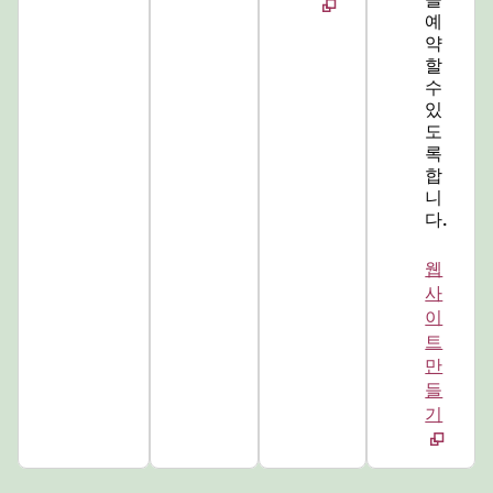
예
약
할
수
있
도
록
합
니
다.
웹
사
이
트
만
들
기