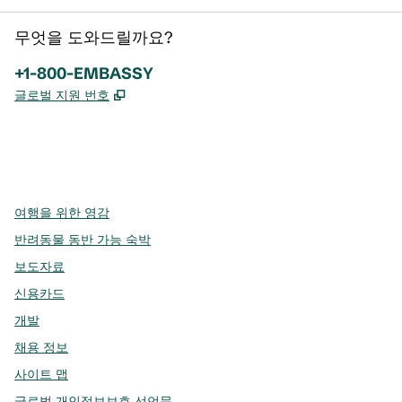
무엇을 도와드릴까요?
전화:
+1-800-EMBASSY
,
새 탭 열림
글로벌 지원 번호
x
facebook
instagram
,
새 탭에서 열림
,
새 탭에서 열림
,
새 탭에서 열림
여행을 위한 영감
반려동물 동반 가능 숙박
보도자료
신용카드
개발
채용 정보
사이트 맵
글로벌 개인정보보호 선언문