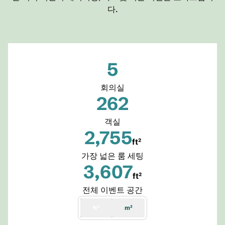
다.
5
회의실
262
객실
2,755
ft²
ft²
가장 넓은 룸 세팅
3,607
ft²
ft²
전체 이벤트 공간
ft²
m²