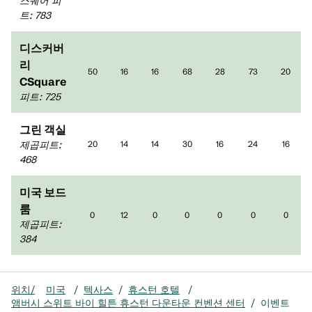
스퀘어 피
트
:
783
디스커버
리
50
16
16
68
28
73
20
CSquare
피트
:
725
그린 객실
제곱피트
:
20
14
14
30
16
24
16
468
미국 보드
룸
0
12
0
0
0
0
0
제곱피트
:
384
위치/
미국
/
텍사스
/
휴스턴 호텔
/
앰버시 스위트 바이 힐튼 휴스턴 다운타운 컨벤션 센터
/
이벤트