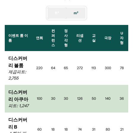
ft²
m²
컨
정
U
이벤트 룸 이
퍼
사
리셉
교
연회
극장
자
름
런
각
션
실
형
스
형
디스커버
리 볼룸
220
64
65
272
113
300
78
제곱피트
:
2,755
디스커버
리 아쿠아
100
30
30
126
50
140
36
피트
:
1,247
디스커버
리 B
60
18
18
74
31
80
21