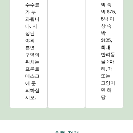
박 숙
수수료
박 $75,
가 부
5박 이
과됩니
상 숙
다. 지
박
정된
$125,
야외
최대
흡연
반려동
구역의
물 2마
위치는
리, 개
프론트
또는
데스크
고양이
에 문
만 해
의하십
당
시오.