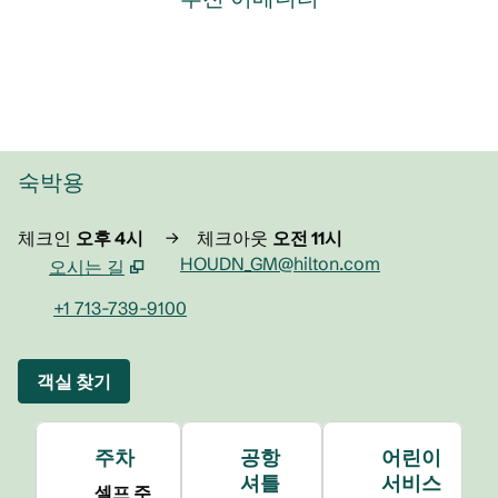
피트니스 센터
숙박용
체크인
오후 4시
→
체크아웃
오전 11시
HOUDN_GM@hilton.com
오시는 길
,
새 탭 열림
+1 713-739-9100
객실 찾기
주차
공항
어린이
셔틀
서비스
셀프 주