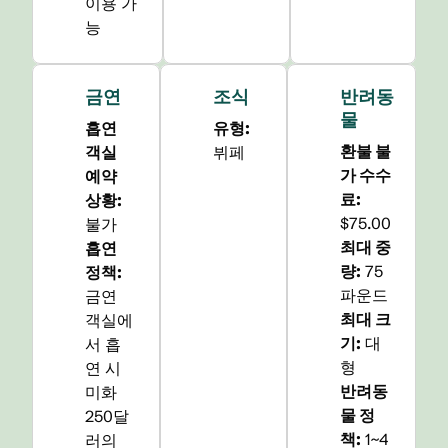
이용 가
능
금연
조식
반려동
물
흡연
유형:
환불 불
객실
뷔페
가 수수
예약
료:
상황:
$75.00
불가
최대 중
흡연
량:
75
정책:
파운드
금연
최대 크
객실에
기:
대
서 흡
형
연 시
반려동
미화
물 정
250달
책:
1~4
러의