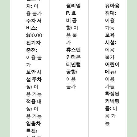
윌리엄
유아용
차
:
이
P. 호
침대
:
용 불가
비 공
이용
주차 서
항
:
이
가능
비스
:
용 불
보육
$60.00
가
시설
:
전기차
휴스턴
이용
충전
:
인터콘
불가
이용 불
티넨털
어린이
가
공항
:
메뉴
:
보안 시
이용
이용
설 주차
불가
가능
장
:
이
확정된
용 가능
커넥팅
적용 대
룸
:
이
상
:
이
용 가
용 가능
능
입출차
특전
: