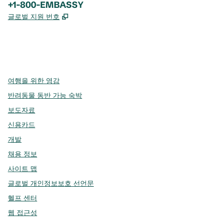
전화:
+1-800-EMBASSY
,
새 탭 열림
글로벌 지원 번호
x
facebook
instagram
,
새 탭에서 열림
,
새 탭에서 열림
,
새 탭에서 열림
여행을 위한 영감
반려동물 동반 가능 숙박
보도자료
신용카드
개발
채용 정보
사이트 맵
글로벌 개인정보보호 선언문
헬프 센터
웹 접근성