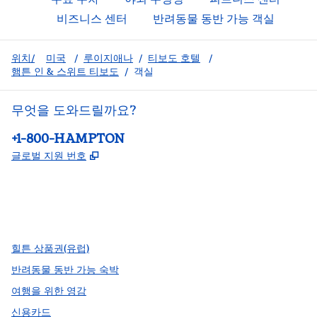
비즈니스 센터
반려동물 동반 가능 객실
위치/
미국
/
루이지애나
/
티보도 호텔
/
햄튼 인 & 스위트 티보도
/
객실
무엇을 도와드릴까요?
전화:
+1-800-HAMPTON
,
새 탭 열림
글로벌 지원 번호
facebook
x
instagram
,
새 탭에서 열림
,
새 탭에서 열림
,
새 탭에서 열림
힐튼 상품권(유럽)
반려동물 동반 가능 숙박
여행을 위한 영감
신용카드