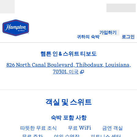
콘텐츠로 이동
개장
가입하기
귀하의 숙박
로그인
햄튼 인 & 스위트 티보도
,
826 North Canal Boulevard, Thibodaux, Louisiana,
70301, 미국
객실 및 스위트
숙박 포함 사항
따뜻한 무료 조식
무료 WiFi
금연 객실
무료 주차
야외 수영장
피트니스 센터