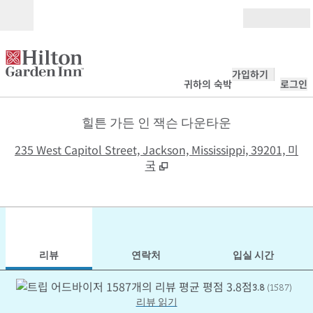
콘텐츠로 이동
개장
가입하기
귀하의 숙박
로그인
힐튼 가든 인 잭슨 다운타운
,
235 West Capitol Street, Jackson, Mississippi, 39201, 미
국
1
/
12
이전 이미지
다음
1/12
연락처
리뷰
연락처
입실 시간
3.8
(
1587
)
리뷰 읽기