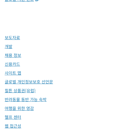
x
facebook
instagram
,
새 탭에서 열림
,
새 탭에서 열림
,
새 탭에서 열림
보도자료
개발
채용 정보
신용카드
사이트 맵
글로벌 개인정보보호 선언문
힐튼 상품권(유럽)
반려동물 동반 가능 숙박
여행을 위한 영감
헬프 센터
웹 접근성