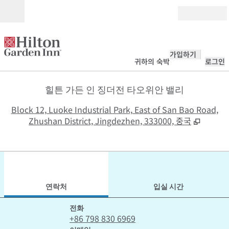
콘텐츠로 이동
개장
가입하기
귀하의 숙박
로그인
힐튼 가든 인 징더전 타오위안 밸리
,
Block 12, Luoke Industrial Park, East of San Bao Road,
Zhushan District, Jingdezhen, 333000, 중국
1
/
12
이전 이미지
다음
1/12
연락처
연락처
입실 시간
전화
전화
+86 798 830 6969