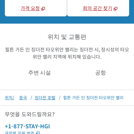
가격 요청
회의 공간 찾기
위치 및 교통편
힐튼 가든 인 징더전 타오위안 밸리는 징더전 시, 장시성의 타오
위안 밸리 지역에 위치해 있습니다.
주변 시설
공항
위치/
중국
/
징더전 호텔
/
힐튼 가든 인 징더전 타오위안 밸리
무엇을 도와드릴까요?
전화:
+1-877-STAY-HGI
,
새 탭 열림
글로벌 지원 번호