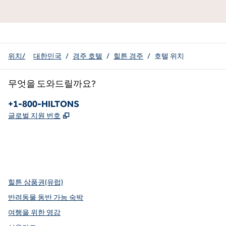
위치/
대한민국
/
경주 호텔
/
힐튼 경주
/
호텔 위치
무엇을 도와드릴까요?
전화:
+1-800-HILTONS
,
새 탭 열림
글로벌 지원 번호
x
facebook
instagram
youtube
핀터레스트
,
새 탭에서 열림
,
새 탭에서 열림
,
새 탭에서 열림
,
새 탭 열기
,
새 탭 열림
힐튼 상품권(유럽)
반려동물 동반 가능 숙박
여행을 위한 영감