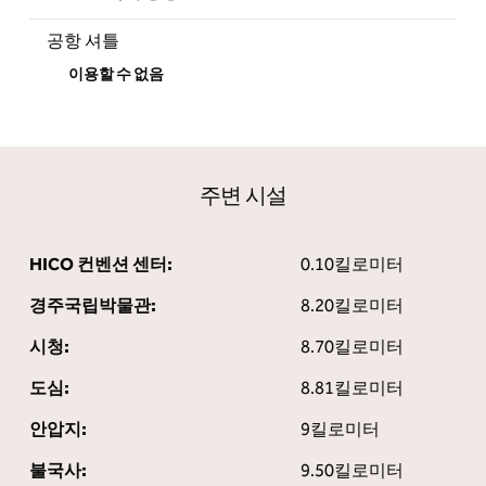
공항 셔틀
이용할 수 없음
주변 시설
HICO 컨벤션 센터:
0.10킬로미터
경주국립박물관:
8.20킬로미터
시청:
8.70킬로미터
도심:
8.81킬로미터
안압지:
9킬로미터
불국사:
9.50킬로미터