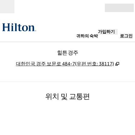
콘텐츠로 이동
개장
가입하기
귀하의 숙박
로그인
힐튼 경주
,
새 탭
대한민국 경주 보문로 484-7(우편 번호: 38117)
위치 및 교통편