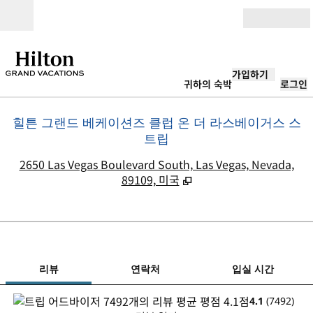
콘텐츠로 이동
개장
가입하기
귀하의 숙박
로그인
힐튼 그랜드 베케이션즈 클럽 온 더 라스베이거스 스
트립
,
2650 Las Vegas Boulevard South, Las Vegas, Nevada,
89109, 미국
1
/
12
이전 이미지
다음
1/12
연락처
리뷰
연락처
입실 시간
4.1
(
7492
)