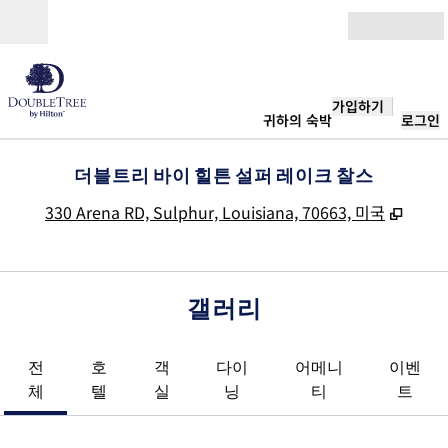
콘텐츠로 이동
개장
가입하기
귀하의 숙박
로그인
더블트리 바이 힐튼 설퍼 레이크 찰스
,
새 탭
330 Arena RD, Sulphur, Louisiana, 70663, 미국
갤러리
전
호
객
다이
어메니
이벤
체
텔
실
닝
티
트