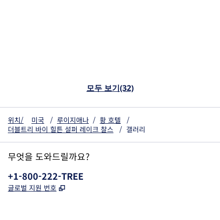
모두 보기(32)
위치/
미국
/
루이지애나
/
황 호텔
/
더블트리 바이 힐튼 설퍼 레이크 찰스
/
갤러리
무엇을 도와드릴까요?
전화:
+1-800-222-TREE
,
새 탭 열림
글로벌 지원 번호
x
facebook
instagram