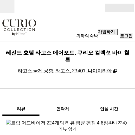
콘텐츠로 이동
개장
가입하기
귀하의 숙박
로그인
레전드 호텔 라고스 에어포트, 큐리오 컬렉션 바이 힐
튼
,
새 탭 
라고스 국제 공항, 라고스, 23401, 나이지리아
1/11
1
/
11
이전 이미지
다음 이미지
연락처
리뷰
연락처
입실 시간
4.6
(
224
)
리뷰 읽기