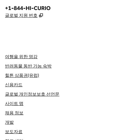
전화:
+1-844-HI-CURIO
,
새 탭 열림
글로벌 지원 번호
x
facebook
instagram
,
새 탭에서 열림
,
새 탭에서 열림
,
새 탭에서 열림
여행을 위한 영감
반려동물 동반 가능 숙박
힐튼 상품권(유럽)
신용카드
글로벌 개인정보보호 선언문
사이트 맵
채용 정보
개발
보도자료