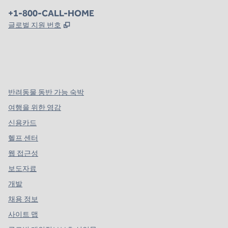
전화:
+1-800-CALL-HOME
,
새 탭 열림
글로벌 지원 번호
x
facebook
instagram
,
새 탭에서 열림
,
새 탭에서 열림
,
새 탭에서 열림
반려동물 동반 가능 숙박
여행을 위한 영감
신용카드
헬프 센터
웹 접근성
보도자료
개발
채용 정보
사이트 맵