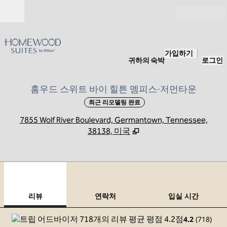
콘텐츠로 이동
개장
가입하기
귀하의 숙박
로그인
홈우드 스위트 바이 힐튼 멤피스-저먼타운
최근 리모델링 완료
,
7855 Wolf River Boulevard, Germantown, Tennessee,
38138, 미국
1
/
12
이전 이미지
다음
1/12
연락처
리뷰
연락처
입실 시간
4.2
(
718
)