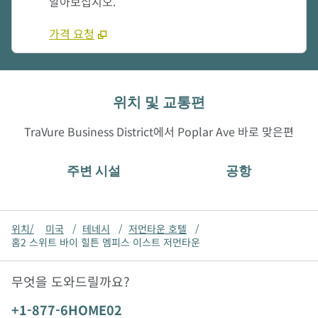
알아보십시오.
가격 요청
위치 및 교통편
TraVure Business District에서 Poplar Ave 바로 맞은편
주변 시설
공항
위치/
미국
/
테네시
/
저먼타운 호텔
/
홈2 스위트 바이 힐튼 멤피스 이스트 저먼타운
무엇을 도와드릴까요?
전화:
+1-877-6HOME02