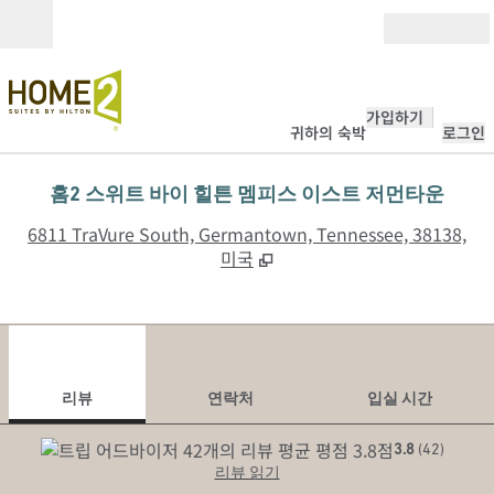
콘텐츠로 이동
개장
가입하기
귀하의 숙박
로그인
홈2 스위트 바이 힐튼 멤피스 이스트 저먼타운
,
6811 TraVure South, Germantown, Tennessee, 38138,
미국
1
/
12
이전 이미지
다음
1/12
연락처
리뷰
연락처
입실 시간
3.8
(
42
)
리뷰 읽기