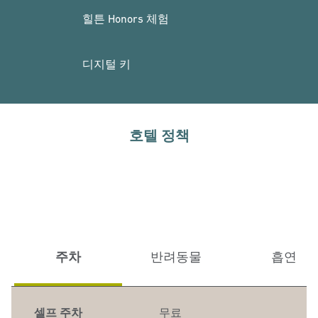
힐튼 Honors 체험
디지털 키
호텔 정책
주차
반려동물
흡연
셀프 주차
무료