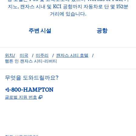
지노, 캔자스 시내 및 KCI 공항까지 자동차로 단 몇 152분
거리에 있습니다.
주변 시설
공항
위치/
미국
/
미주리
/
캔자스 시티 호텔
/
햄튼 인 캔자스 시티-리버티
무엇을 도와드릴까요?
전화:
+1-800-HAMPTON
,
새 탭 열림
글로벌 지원 번호
facebook
x
instagram
,
새 탭에서 열림
,
새 탭에서 열림
,
새 탭에서 열림