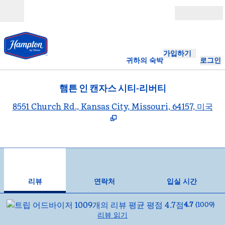
콘텐츠로 이동
개장
가입하기
귀하의 숙박
로그인
햄튼 인 캔자스 시티-리버티
,
8551 Church Rd., Kansas City, Missouri, 64157, 미국
1
/
12
이전 이미지
다음
1/12
연락처
리뷰
연락처
입실 시간
4.7
(
1009
)
리뷰 읽기