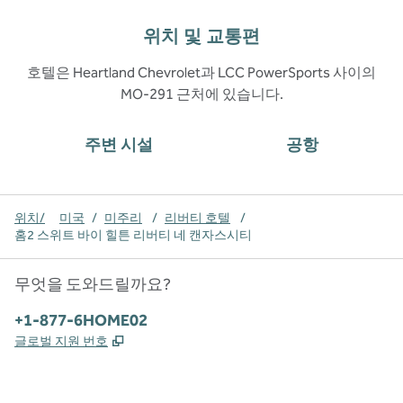
위치 및 교통편
호텔은 Heartland Chevrolet과 LCC PowerSports 사이의
MO-291 근처에 있습니다.
주변 시설
공항
위치/
미국
/
미주리
/
리버티 호텔
/
홈2 스위트 바이 힐튼 리버티 네 캔자스시티
무엇을 도와드릴까요?
전화:
+1-877-6HOME02
,
새 탭 열림
글로벌 지원 번호
x
facebook
instagram