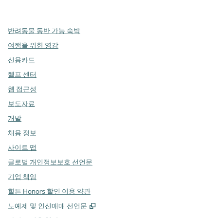
,
새 탭에서 열림
,
새 탭에서 열림
,
새 탭에서 열림
반려동물 동반 가능 숙박
여행을 위한 영감
신용카드
헬프 센터
웹 접근성
보도자료
개발
채용 정보
사이트 맵
글로벌 개인정보보호 선언문
기업 책임
힐튼 Honors 할인 이용 약관
,
새 탭 열림
노예제 및 인신매매 선언문