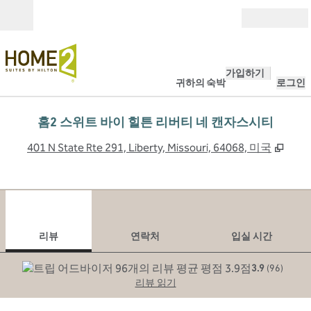
콘텐츠로 이동
개장
가입하기
귀하의 숙박
로그인
홈2 스위트 바이 힐튼 리버티 네 캔자스시티
,
새 
401 N State Rte 291, Liberty, Missouri, 64068, 미국
1
/
12
이전 이미지
다음
1/12
연락처
리뷰
연락처
입실 시간
3.9
(
96
)
리뷰 읽기