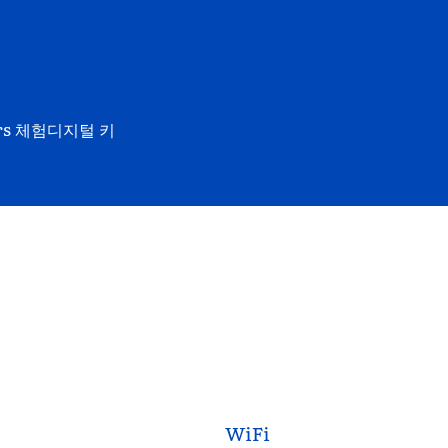
rs 체험
디지털 키
WiFi