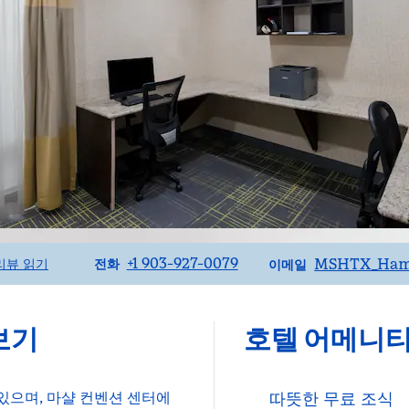
전화
이메일
+1 903-927-0079
MSHTX_Ham
리뷰 읽기
전화
이메일
보기
호텔 어메니
 있으며, 마샬 컨벤션 센터에
따뜻한 무료 조식