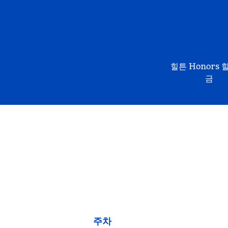
힐튼 Honors 
금
주차