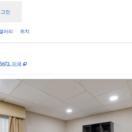
로그인
갤러리
위치
,
새 탭 열림
75672, 미국