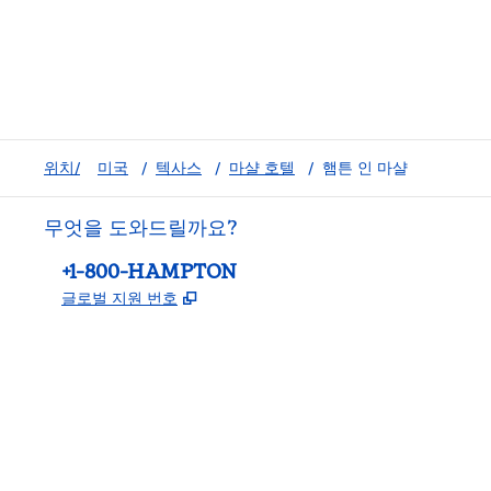
위치/
미국
/
텍사스
/
마샬 호텔
/
햄튼 인 마샬
무엇을 도와드릴까요?
전화:
+1-800-HAMPTON
,
새 탭 열림
글로벌 지원 번호
facebook
x
instagram
,
새 탭에서 열림
,
새 탭에서 열림
,
새 탭에서 열림