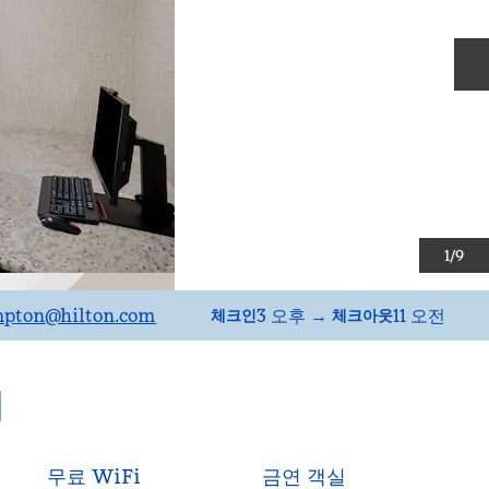
1
/
9
pton
@hilton.com
3 오후
→
11 오전
체크인
체크아웃
티
무료 WiFi
금연 객실