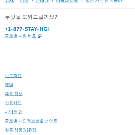
위치/
미국
/
몬태나
/
미줄라 호텔
/
힐튼 가든 인 미줄라
무엇을 도와드릴까요?
전화:
+1-877-STAY-HGI
,
새 탭 열림
글로벌 지원 번호
x
facebook
instagram
,
새 탭에서 열림
,
새 탭에서 열림
,
새 탭에서 열림
보도자료
개발
채용 정보
신용카드
사이트 맵
글로벌 개인정보보호 선언문
힐튼 상품권(유럽)