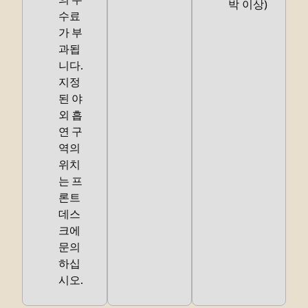
박 이상)
수료
가 부
과됩
니다.
지정
된 야
외 흡
연 구
역의
위치
는 프
론트
데스
크에
문의
하십
시오.