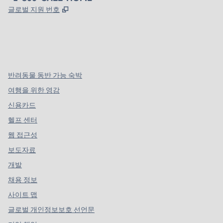
,
새 탭 열림
글로벌 지원 번호
x
facebook
instagram
,
새 탭에서 열림
,
새 탭에서 열림
,
새 탭에서 열림
반려동물 동반 가능 숙박
여행을 위한 영감
신용카드
헬프 센터
웹 접근성
보도자료
개발
채용 정보
사이트 맵
글로벌 개인정보보호 선언문