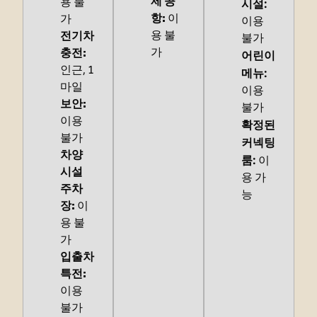
제 공
용 불
시설
:
항
:
이
가
이용
용 불
전기차
불가
가
충전
:
어린이
인근, 1
메뉴
:
마일
이용
보안
:
불가
이용
확정된
불가
커넥팅
차양
룸
:
이
시설
용 가
주차
능
장
:
이
용 불
가
입출차
특전
:
이용
불가