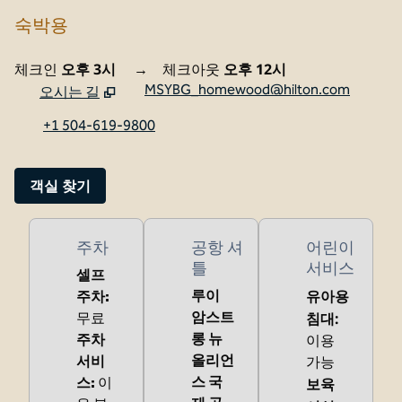
숙박용
체크인
오후 3시
→
체크아웃
오후 12시
MSYBG_homewood@hilton.com
오시는 길
,
새 탭 열림
+1 504-619-9800
객실 찾기
주차
공항 셔
어린이
틀
서비스
셀프
유아용
루이
주차
:
암스트
침대
:
무료
롱 뉴
주차
이용
올리언
서비
가능
스 국
스
:
이
보육