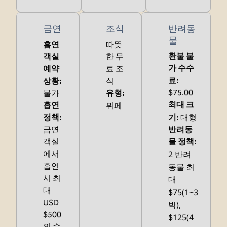
금연
조식
반려동
물
흡연
따뜻
환불 불
객실
한 무
가 수수
예약
료 조
료:
상황:
식
$75.00
불가
유형:
뷔페
최대 크
흡연
대형
정책:
기:
금연
반려동
객실
물 정책:
2 반려
에서
흡연
동물 최
시 최
대
대
$75(1~3
USD
박),
$500
$125(4
의 수