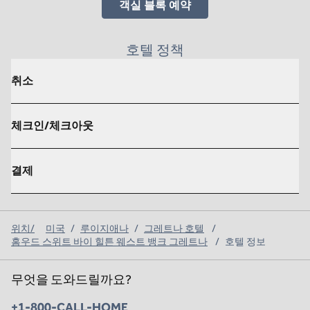
,
새 탭 열림
객실 블록 예약
호텔 정책
취소
체크인/체크아웃
결제
위치/
미국
/
루이지애나
/
그레트나 호텔
/
홈우드 스위트 바이 힐튼 웨스트 뱅크 그레트나
/
호텔 정보
무엇을 도와드릴까요?
전화:
+1-800-CALL-HOME