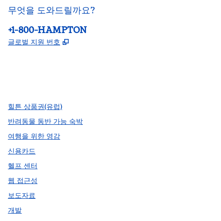
무엇을 도와드릴까요?
전화:
+1-800-HAMPTON
,
새 탭 열림
글로벌 지원 번호
facebook
x
instagram
,
새 탭에서 열림
,
새 탭에서 열림
,
새 탭에서 열림
힐튼 상품권(유럽)
반려동물 동반 가능 숙박
여행을 위한 영감
신용카드
헬프 센터
웹 접근성
보도자료
개발