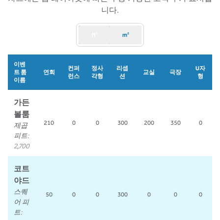
니다.
ft²
m²
이벤
컨퍼
정사
리셉
U자
트 룸
연회
교실
극장
런스
각형
션
형
이름
가든
볼룸
제곱
210
0
0
300
200
350
0
피트
:
2,700
코트
야드
스퀘
50
0
0
300
0
0
0
어 피
트
: