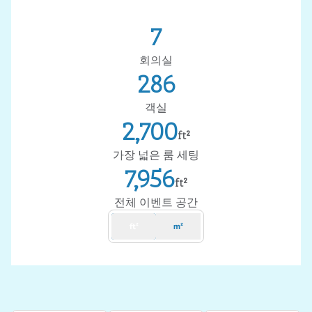
7
회의실
286
객실
2,700
ft²
ft²
가장 넓은 룸 세팅
7,956
ft²
ft²
전체 이벤트 공간
ft²
m²