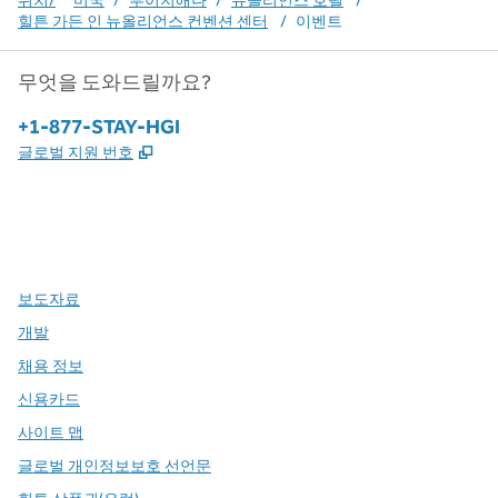
위치/
미국
/
루이지애나
/
뉴올리언스 호텔
/
힐튼 가든 인 뉴올리언스 컨벤션 센터
/
이벤트
무엇을 도와드릴까요?
전화:
+1-877-STAY-HGI
,
새 탭 열림
글로벌 지원 번호
x
facebook
instagram
,
새 탭에서 열림
,
새 탭에서 열림
,
새 탭에서 열림
보도자료
개발
채용 정보
신용카드
사이트 맵
글로벌 개인정보보호 선언문