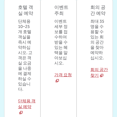
호텔 객
이벤트
회의 공
실 예약
주최
간 예약
단체용
이벤트
최대 35
10~25
세부 정
명을 수
개 호텔
보를 접
용할 수
객실을
수하여
있는 회
즉시 예
받을 수
의 공간
약하십
있는 혜
을 찾아
시오. 고
택을 알
예약하
객은 객
아보십
십시오.
실 요금
시오.
을 나중
회의 공간
에 결제
가격 요청
찾기
하실 수
있습니
다.
단체용 객
실 예약