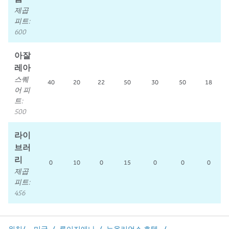
제곱
피트
:
600
아잘
레아
스퀘
40
20
22
50
30
50
18
어 피
트
:
500
라이
브러
리
0
10
0
15
0
0
0
제곱
피트
:
456