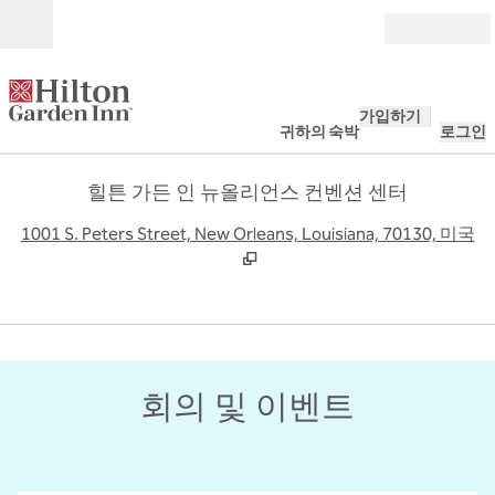
콘텐츠로 이동
개장
가입하기
귀하의 숙박
로그인
힐튼 가든 인 뉴올리언스 컨벤션 센터
,
1001 S. Peters Street, New Orleans, Louisiana, 70130, 미국
1
/
11
이전 이미지
다음
1/11
회의 및 이벤트