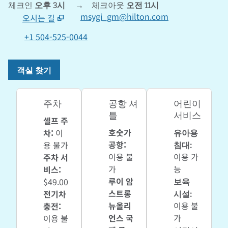
체크인
오후 3시
→
체크아웃
오전 11시
msygi_gm@hilton.com
오시는 길
,
새 탭 열림
+1 504-525-0044
객실 찾기
주차
공항 셔
어린이
틀
서비스
셀프 주
호숫가
유아용
차
:
이
공항
:
침대
:
용 불가
이용 불
이용 가
주차 서
가
능
비스
:
루이 암
보육
$49.00
스트롱
시설
:
전기차
뉴올리
이용 불
충전
:
언스 국
가
이용 불