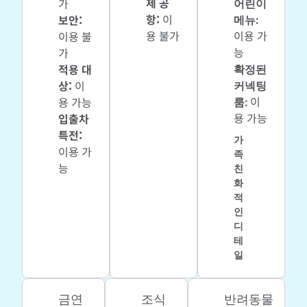
제 공
어린이
가
항
:
이
메뉴
:
보안
:
용 불가
이용 가
이용 불
능
가
확정된
적용 대
커넥팅
상
:
이
룸
:
이
용 가능
용 가능
입출차
특전
:
가
이용 가
족
능
친
화
적
인
디
테
일
금연
조식
반려동물