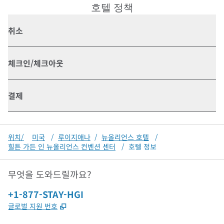
호텔 정책
취소
체크인/체크아웃
결제
위치/
미국
/
루이지애나
/
뉴올리언스 호텔
/
힐튼 가든 인 뉴올리언스 컨벤션 센터
/
호텔 정보
무엇을 도와드릴까요?
전화:
+1-877-STAY-HGI
,
새 탭 열림
글로벌 지원 번호