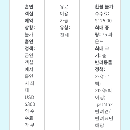
흡연
유료
환불 불가
객실
이용
수수료:
예약
가능
$125.00
상황:
유형:
최대 중
불가
전체
량:
75 파
흡연
운드
정책:
최대 크
금연
기:
중
객실
반려동물
에서
정책:
흡연
$75(1~4
시 최
박),
대
$125(5박
USD
이상)
$300
1petMax,
의 수
반려견/
수료
반려묘만
가 부
해당