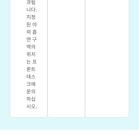
과됩
니다.
지정
된 야
외 흡
연 구
역의
위치
는 프
론트
데스
크에
문의
하십
시오.