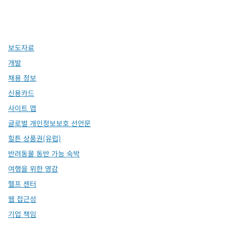
x
facebook
instagram
,
새 탭에서 열림
,
새 탭에서 열림
,
새 탭에서 열림
보도자료
개발
채용 정보
신용카드
사이트 맵
글로벌 개인정보보호 선언문
힐튼 상품권(유럽)
반려동물 동반 가능 숙박
여행을 위한 영감
헬프 센터
웹 접근성
기업 책임