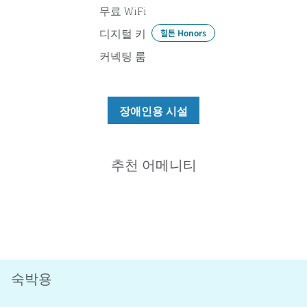
무료 WiFi
디지털 키
힐튼 Honors
커넥팅 룸
장애인용 시설
추천 어메니티
피트니스 센터
숙박용