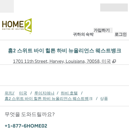
콘텐츠로 이동
개장
가입하기
귀하의 숙박
로그인
홈2 스위트 바이 힐튼 하비 뉴올리언스 웨스트뱅크
,
새 탭
1701 11th Street, Harvey, Louisiana, 70058, 미국
위치/
미국
/
루이지애나
/
하비 호텔
/
홈2 스위트 바이 힐튼 하비 뉴올리언스 웨스트뱅
크
/
상품
무엇을 도와드릴까요?
전화:
+1-877-6HOME02