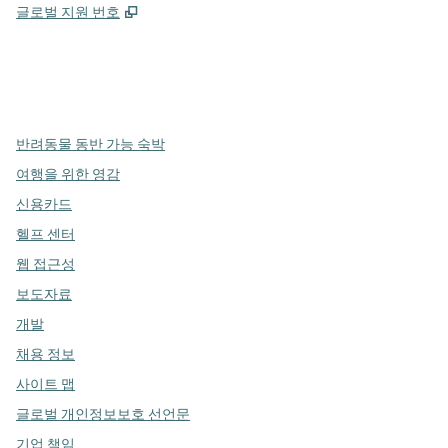
,
새 탭 열림
글로벌 지원 번호
x
facebook
instagram
,
새 탭에서 열림
,
새 탭에서 열림
,
새 탭에서 열림
반려동물 동반 가능 숙박
여행을 위한 영감
신용카드
헬프 센터
웹 접근성
보도자료
개발
채용 정보
사이트 맵
글로벌 개인정보보호 선언문
기업 책임