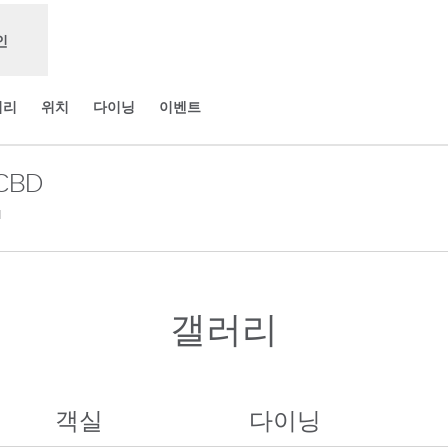
인
러리
위치
다이닝
이벤트
CBD
,
새 탭 열림
갤러리
객실
다이닝