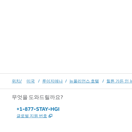
위치/
미국
/
루이지애나
/
뉴올리언스 호텔
/
힐튼 가든 인 
무엇을 도와드릴까요?
전화:
+1-877-STAY-HGI
,
새 탭 열림
글로벌 지원 번호