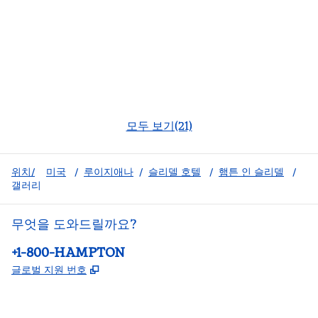
모두 보기(21)
위치/
미국
/
루이지애나
/
슬리델 호텔
/
햄튼 인 슬리델
/
갤러리
무엇을 도와드릴까요?
전화:
+1-800-HAMPTON
,
새 탭 열림
글로벌 지원 번호
facebook
x
instagram