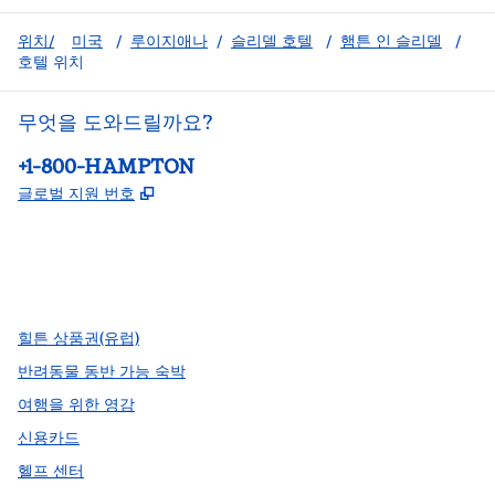
위치/
미국
/
루이지애나
/
슬리델 호텔
/
햄튼 인 슬리델
/
호텔 위치
무엇을 도와드릴까요?
전화:
+1-800-HAMPTON
,
새 탭 열림
글로벌 지원 번호
facebook
x
instagram
,
새 탭에서 열림
,
새 탭에서 열림
,
새 탭에서 열림
힐튼 상품권(유럽)
반려동물 동반 가능 숙박
여행을 위한 영감
신용카드
헬프 센터