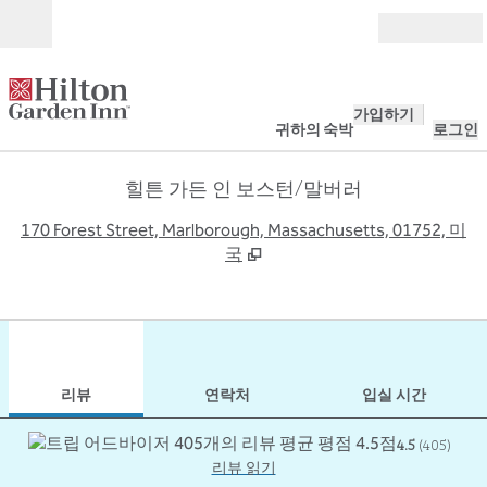
콘텐츠로 이동
개장
가입하기
귀하의 숙박
로그인
힐튼 가든 인 보스턴/말버러
,
170 Forest Street, Marlborough, Massachusetts, 01752, 미
국
1
/
12
이전 이미지
다음
1/12
연락처
리뷰
연락처
입실 시간
4.5
(
405
)
리뷰 읽기