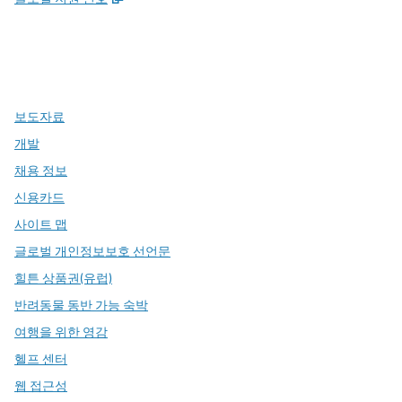
x
facebook
instagram
,
새 탭에서 열림
,
새 탭에서 열림
,
새 탭에서 열림
보도자료
개발
채용 정보
신용카드
사이트 맵
글로벌 개인정보보호 선언문
힐튼 상품권(유럽)
반려동물 동반 가능 숙박
여행을 위한 영감
헬프 센터
웹 접근성