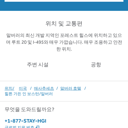
위치 및 교통편
말버러의 최신 개발 지역인 포레스트 힐스에 위치하고 있으
며 루트 20 및 I-495와 매우 가깝습니다. 매우 조용하고 안전
한 위치.
주변 시설
공항
위치/
미국
/
매사추세츠
/
말버러 호텔
/
힐튼 가든 인 보스턴/말버러
무엇을 도와드릴까요?
전화:
+1-877-STAY-HGI
,
새 탭 열림
글로벌 지원 번호