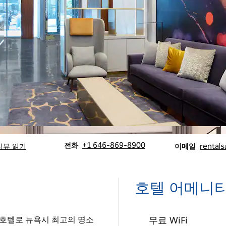
전화
Email
전화
+1 646-869-8900
리뷰 읽기
이메일
rentals
호텔 어메니
 호텔로 뉴욕시 최고의 명소
무료 WiFi