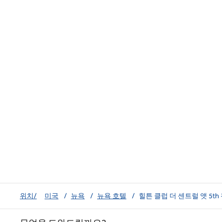
위치/
미국
/
뉴욕
/
뉴욕 호텔
/
힐튼 클럽 더 센트럴 앳 5th