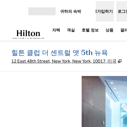
콘텐츠로 이동
귀하의 숙박
가입하기
로그
메뉴 열기
자택
객실
호텔 정보
상품
갤
힐튼 클럽 더 센트럴 앳 5th 뉴욕
,
새
12 East 48th Street, New York, New York, 10017, 미국