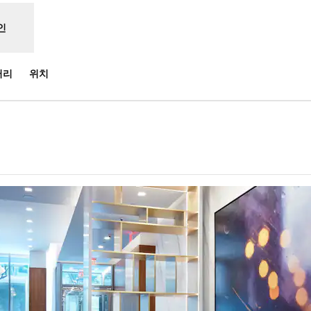
인
러리
위치
 탭 열림