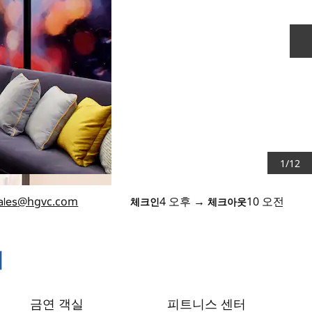
1
/
12
@hgvc.com
4 오후
→
10 오전
체크인
체크아웃
ales
티
금연 객실
피트니스 센터