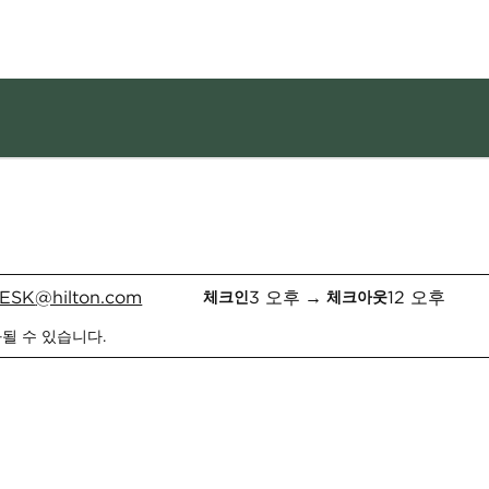
1/12
1
/
12
이전 이미지
다음 이미지
ESK
@hilton.com
3 오후
→
12 오후
체크인
체크아웃
될 수 있습니다.