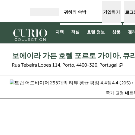
콘텐츠로 이동
귀하의 숙박
가입하기
로그
메뉴 열기
자택
객실
호텔 정보
상품
갤
보에이라 가든 호텔 포르토 가이아, 큐
,
새 탭
Rua Teixeira Lopes 114, Porto, 4400-320, Portugal
4.4
(
295
)
•
국가 고정 네트