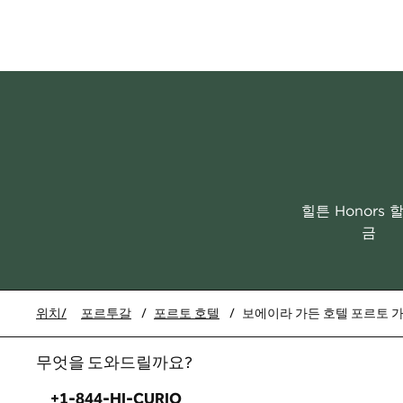
힐튼 Honors 
금
위치/
포르투갈
/
포르토 호텔
/
보에이라 가든 호텔 포르토 가
무엇을 도와드릴까요?
전화:
+1-844-HI-CURIO