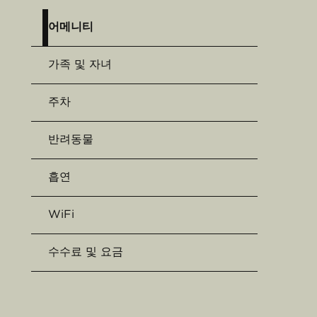
어메니티
가족 및 자녀
주차
반려동물
흡연
WiFi
수수료 및 요금