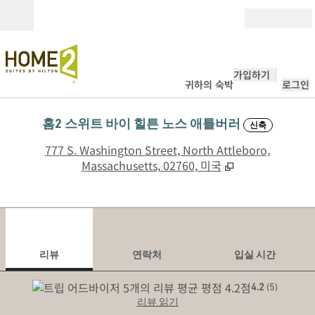
콘텐츠로 이동
개장
가입하기
귀하의 숙박
로그인
홈2 스위트 바이 힐튼 노스 애틀버러
신축
,
777 S. Washington Street, North Attleboro,
Massachusetts, 02760, 미국
1
/
12
이전 이미지
다음
1/12
연락처
리뷰
연락처
입실 시간
4.2
(
5
)
리뷰 읽기