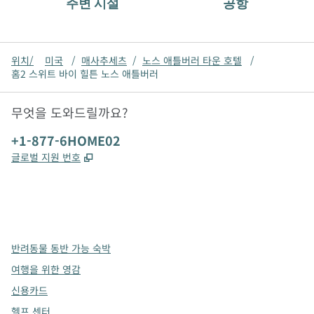
주변 시설
공항
위치/
미국
/
매사추세츠
/
노스 애틀버러 타운 호텔
/
홈2 스위트 바이 힐튼 노스 애틀버러
무엇을 도와드릴까요?
전화:
+1-877-6HOME02
,
새 탭 열림
글로벌 지원 번호
x
facebook
instagram
,
새 탭에서 열림
,
새 탭에서 열림
,
새 탭에서 열림
반려동물 동반 가능 숙박
여행을 위한 영감
신용카드
헬프 센터