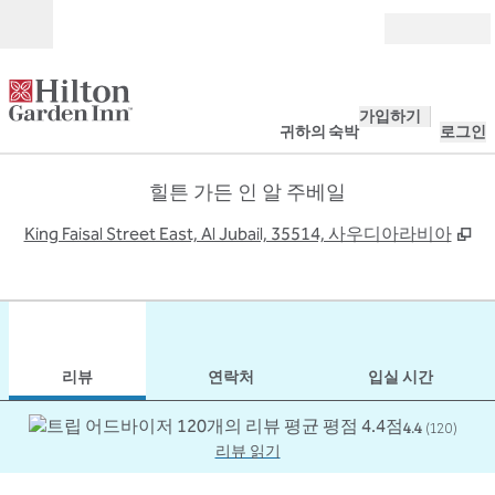
콘텐츠로 이동
개장
가입하기
귀하의 숙박
로그인
힐튼 가든 인 알 주베일
,
새
King Faisal Street East, Al Jubail, 35514, 사우디아라비아
1
/
12
이전 이미지
다음
1/12
연락처
리뷰
연락처
입실 시간
4.4
(
120
)
리뷰 읽기