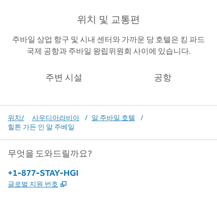
위치 및 교통편
주바일 상업 항구 및 시내 센터와 가까운 당 호텔은 킹 파드
국제 공항과 주바일 왕립위원회 사이에 있습니다.
주변 시설
공항
위치/
사우디아라비아
/
알 주바일 호텔
/
힐튼 가든 인 알 주베일
무엇을 도와드릴까요?
전화:
+1-877-STAY-HGI
,
새 탭 열림
글로벌 지원 번호
x
facebook
instagram