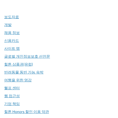
,
새 탭에서 열림
,
새 탭에서 열림
,
새 탭에서 열림
보도자료
개발
채용 정보
신용카드
사이트 맵
글로벌 개인정보보호 선언문
힐튼 상품권(유럽)
반려동물 동반 가능 숙박
여행을 위한 영감
헬프 센터
웹 접근성
기업 책임
힐튼 Honors 할인 이용 약관