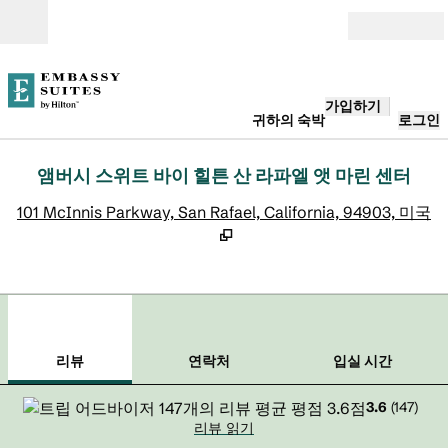
콘텐츠로 이동
개장
가입하기
귀하의 숙박
로그인
앰버시 스위트 바이 힐튼 산 라파엘 앳 마린 센터
,
101 McInnis Parkway, San Rafael, California, 94903, 미국
1
/
12
이전 이미지
다음
1/12
연락처
리뷰
연락처
입실 시간
3.6
(
147
)
리뷰 읽기