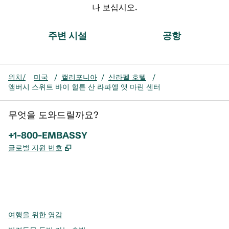
나 보십시오.
주변 시설
공항
위치/
미국
/
캘리포니아
/
산라펠 호텔
/
앰버시 스위트 바이 힐튼 산 라파엘 앳 마린 센터
무엇을 도와드릴까요?
전화:
+1-800-EMBASSY
,
새 탭 열림
글로벌 지원 번호
x
facebook
instagram
,
새 탭에서 열림
,
새 탭에서 열림
,
새 탭에서 열림
여행을 위한 영감