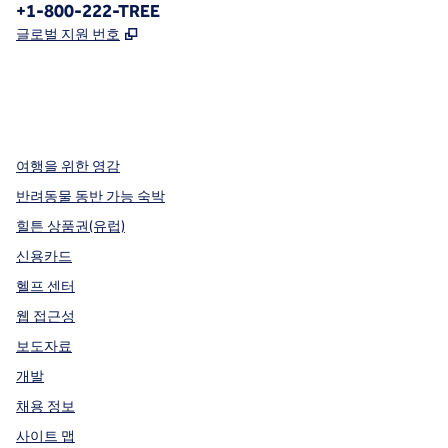
전화:
+1-800-222-TREE
,
새 탭 열림
글로벌 지원 번호
x
facebook
instagram
,
새 탭에서 열림
,
새 탭에서 열림
,
새 탭에서 열림
여행을 위한 영감
반려동물 동반 가능 숙박
힐튼 상품권(유럽)
신용카드
헬프 센터
웹 접근성
보도자료
개발
채용 정보
사이트 맵