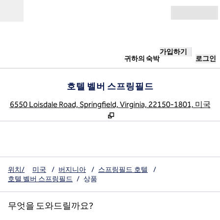
콘텐츠로 이동
개장
가입하기
귀하의 숙박
로그인
호텔 벨버 스프링필드
,
6550 Loisdale Road, Springfield, Virginia, 22150-1801, 미국
위치/
미국
/
버지니아
/
스프링필드 호텔
/
호텔 벨버 스프링필드
/
상품
무엇을 도와드릴까요?