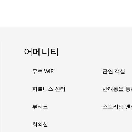
어메니티
무료 WiFi
금연 객실
피트니스 센터
반려동물 동
부티크
스트리밍 
회의실