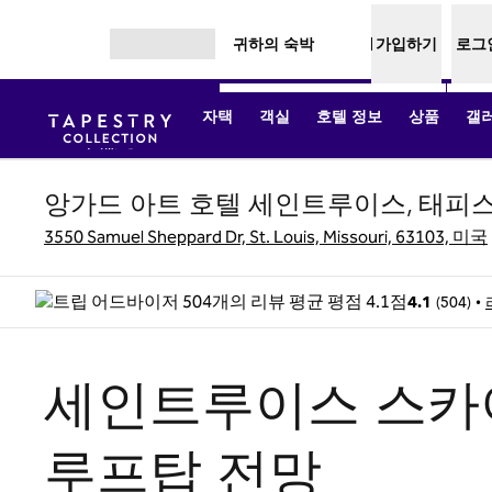
콘텐츠로 이동
귀하의 숙박
가입하기
로그
메뉴 열기
자택
객실
호텔 정보
상품
갤
앙가드 아트 호텔 세인트루이스, 태피
3550 Samuel Sheppard Dr, St. Louis, Missouri, 63103, 미국
(
504
)
•
4.1
세인트루이스 스카
루프탑 전망