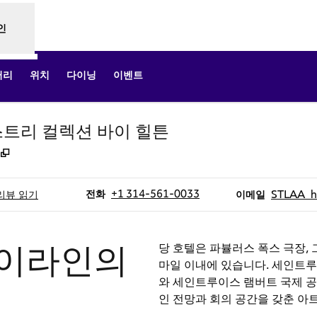
인
러리
위치
다이닝
이벤트
스트리 컬렉션 바이 힐튼
,
새 탭 열림
전화
이메일
+1 314-561-0033
STLAA_h
전화
리뷰 읽기
이메일
이라인의
당 호텔은 파뷸러스 폭스 극장,
마일 이내에 있습니다. 세인트루
와 세인트루이스 램버트 국제 공
인 전망과 회의 공간을 갖춘 아