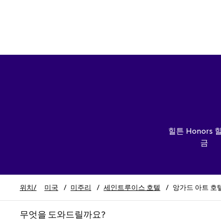
힐튼 Honors 
금
위치/
미국
/
미주리
/
세인트루이스 호텔
/
앙가드 아트 호
무엇을 도와드릴까요?