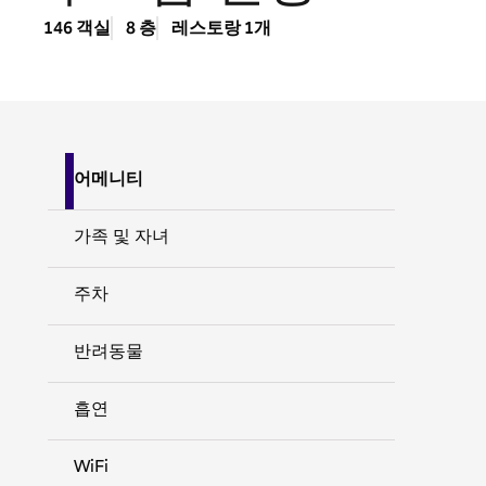
146 객실
8 층
레스토랑 1개
어메니티
가족 및 자녀
주차
반려동물
흡연
WiFi