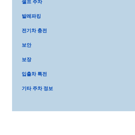
셀프 주차
발레파킹
전기차 충전
보안
보장
입출차 특전
기타 주차 정보