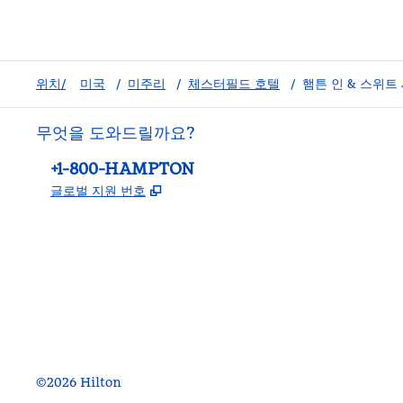
위치/
미국
/
미주리
/
체스터필드 호텔
/
햄튼 인 & 스위
무엇을 도와드릴까요?
전화:
+1-800-HAMPTON
,
새 탭 열림
글로벌 지원 번호
facebook
x
instagram
,
새 탭에서 열림
,
새 탭에서 열림
,
새 탭에서 열림
©
2026
Hilton