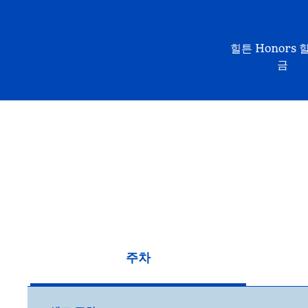
힐튼 Honors 
금
주차