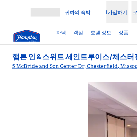
콘텐츠로 이동
귀하의 숙박
가입하기
메뉴 열기
자택
객실
호텔 정보
상품
햄튼 인 & 스위트 세인트루이스/체스
5 McBride and Son Center Dr, Chesterfield, Misso