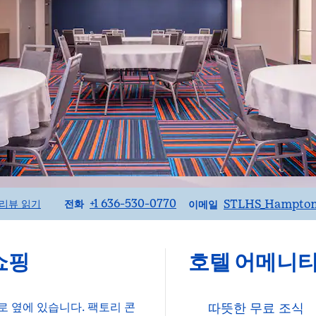
전화
이메일
+1 636-530-0770
STLHS_Hampton
리뷰 읽기
전화
이메일
쇼핑
호텔 어메니
로 옆에 있습니다. 팩토리 콘
따뜻한 무료 조식