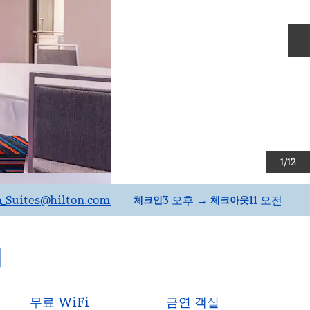
1
/
12
_Suites
@hilton.com
3 오후
→
11 오전
체크인
체크아웃
티
무료 WiFi
금연 객실