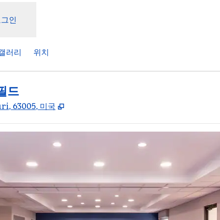
로그인
갤러리
위치
터필드
,
새 탭 열림
uri, 63005, 미국