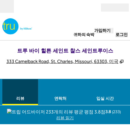
콘텐츠로 이동
개장
가입하기
귀하의 숙박
로그인
트루 바이 힐튼 세인트 찰스 세인트루이스
,
새
333 Camelback Road, St. Charles, Missouri, 63303, 미국
1
/
10
이전 이미지
다음
1/10
연락처
리뷰
연락처
입실 시간
3.8
(
233
)
리뷰 읽기