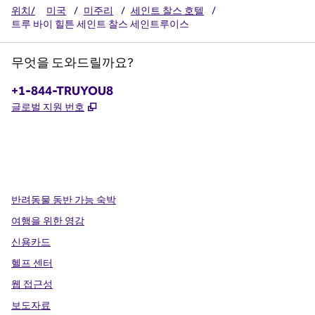
위치/
미국
/
미주리
/
세인트 찰스 호텔
/
트루 바이 힐튼 세인트 찰스 세인트루이스
무엇을 도와드릴까요?
전화:
+1-844-TRUYOU8
,
새 탭 열림
글로벌 지원 번호
x
facebook
instagram
,
새 탭에서 열림
,
새 탭에서 열림
,
새 탭에서 열림
반려동물 동반 가능 숙박
여행을 위한 영감
신용카드
헬프 센터
웹 접근성
보도자료