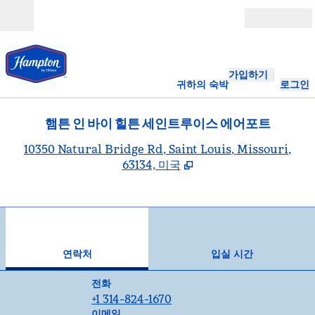
콘텐츠로 이동
개장
가입하기
귀하의 숙박
로그인
햄튼 인 바이 힐튼 세인트루이스 에어포트
,
10350 Natural Bridge Rd, Saint Louis, Missouri,
63134, 미국
1
/
12
이전 이미지
다음
1/12
연락처
연락처
입실 시간
전화
전화
+1 314-824-1670
Email
이메일