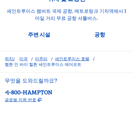
세인트루이스 램버트 국제 공항, 메트로링크 기차역에서 1
마일 거리 무료 공항 셔틀버스.
주변 시설
공항
위치/
미국
/
미주리
/
세인트루이스 호텔
/
햄튼 인 바이 힐튼 세인트루이스 에어포트
무엇을 도와드릴까요?
전화:
+1-800-HAMPTON
,
새 탭 열림
글로벌 지원 번호
facebook
x
instagram
,
새 탭에서 열림
,
새 탭에서 열림
,
새 탭에서 열림