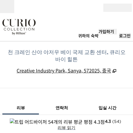
콘텐츠로 이동
개장
가입하기
귀하의 숙박
로그인
천 크레인 산야 야저우 베이 국제 교환 센터, 큐리오
바이 힐튼
,
새 탭 
Creative Industry Park, Sanya, 572025, 중국
1/12
1
/
12
이전 이미지
다음 이미지
연락처
리뷰
연락처
입실 시간
4.3
(
54
)
리뷰 읽기