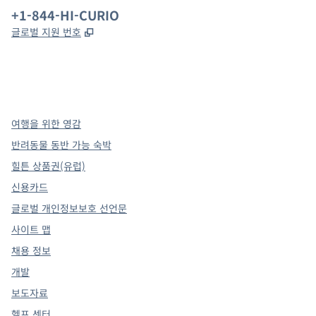
전화:
+1-844-HI-CURIO
,
새 탭 열림
글로벌 지원 번호
x
facebook
instagram
,
새 탭에서 열림
,
새 탭에서 열림
,
새 탭에서 열림
여행을 위한 영감
반려동물 동반 가능 숙박
힐튼 상품권(유럽)
신용카드
글로벌 개인정보보호 선언문
사이트 맵
채용 정보
개발
보도자료
헬프 센터