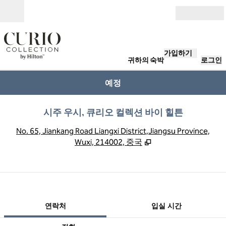
콘텐츠로 이동
개장
가입하기
귀하의 숙박
로그인
예정
시주 우시, 큐리오 컬렉션 바이 힐튼
,
No. 65, Jiankang Road Liangxi District,Jiangsu Province,
Wuxi, 214002, 중국
1/12
1
/
12
이전 이미지
다음 이미지
연락처
연락처
입실 시간