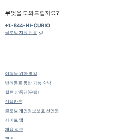
무엇을 도와드릴까요?
전화:
+1-844-HI-CURIO
,
새 탭 열림
글로벌 지원 번호
x
facebook
instagram
,
새 탭에서 열림
,
새 탭에서 열림
,
새 탭에서 열림
여행을 위한 영감
반려동물 동반 가능 숙박
힐튼 상품권(유럽)
신용카드
글로벌 개인정보보호 선언문
사이트 맵
채용 정보
개발