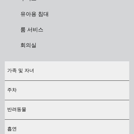
유아용 침대
룸 서비스
회의실
가족 및 자녀
주차
반려동물
흡연