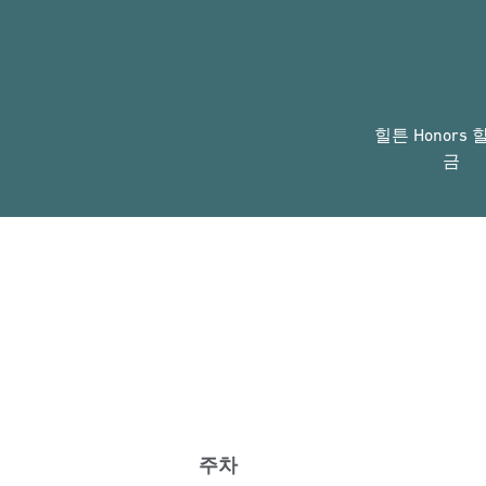
힐튼 Honors 
금
주차