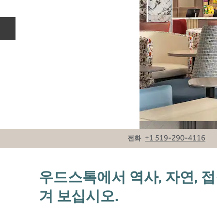
이전 슬라이드
전화
+1 519-290-4116
전화
우드스톡에서 역사, 자연, 
겨 보십시오.