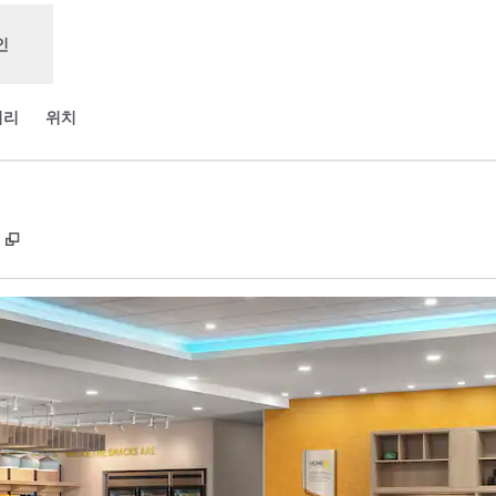
인
러리
위치
,
새 탭 열림