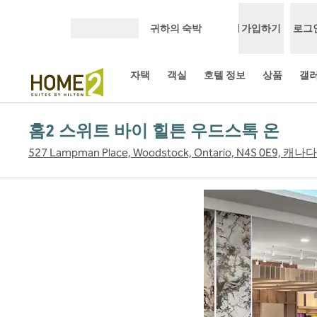
콘텐츠로 이동
귀하의 숙박
가입하기
로그
메뉴 열기
자택
객실
호텔 정보
상품
갤
홈2 스위트 바이 힐튼 우드스톡 온
527 Lampman Place, Woodstock, Ontario, N4S 0E9, 캐나다