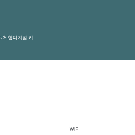
rs 체험
디지털 키
WiFi