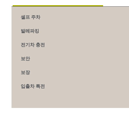
셀프 주차
발레파킹
전기차 충전
보안
보장
입출차 특전