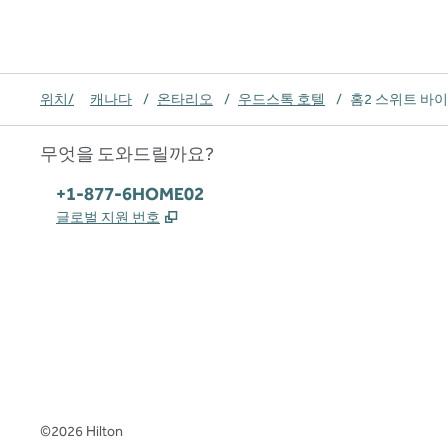
위치/
캐나다
/
온타리오
/
우드스톡 호텔
/
홈2 스위트 바이
무엇을 도와드릴까요?
전화:
+1-877-6HOME02
,
새 탭 열림
글로벌 지원 번호
x
facebook
instagram
,
새 탭에서 열림
,
새 탭에서 열림
,
새 탭에서 열림
©
2026
Hilton