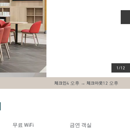
1
/
12
4 오후
→
12 오후
체크인
체크아웃
티
무료 WiFi
금연 객실