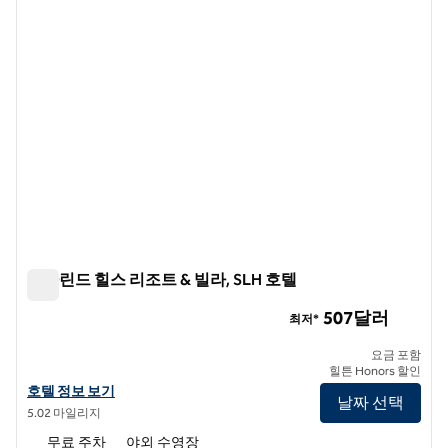
타마린드 힐스 리조트 & 빌라, SLH 호텔
타마린드 힐스 리조트 & 빌라, SLH 호텔
507달러
최저*
요금 포함
힐튼 Honors 할인
SLH 호텔 타마린드 힐스 리조트 & 빌라의 호텔 정보 보기
호텔 정보 보기
날짜 선택
5.02 마일리지
무료 주차
야외 수영장