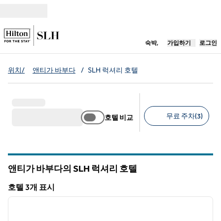
콘텐츠로 이동
새 탭 열림
숙박,
가입하기
로그인
위치/
앤티가 바부다
/
SLH 럭셔리 호텔
무료 주차(3)
호텔 비교
추천 필터
앤티가 바부다의 SLH 럭셔리 호텔
호텔 3개 표시
1
/
12
호텔 3개 표시
이전 이미지
다음 
1/12