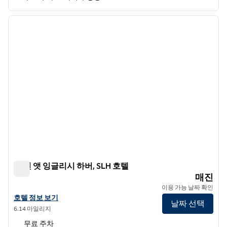
1
/
13
이전 이미지
다음 
1/13
더 인 앳 잉글리시 하버, SLH 호텔
더 인 앳 잉글리시 하버, SLH 호텔
매진
이용 가능 날짜 확인
더 인 앳 잉글리시 하버, SLH 호텔의 호텔 상세 정보 보기
호텔 정보 보기
날짜 선택
6.14 마일리지
무료 주차