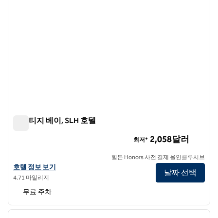
허미티지 베이, SLH 호텔
허미티지 베이, SLH 호텔
2,058달러
최저*
힐튼 Honors 사전 결제 올인클루시브
SLH 호텔인 허미티지 베이의 호텔 정보 보기
호텔 정보 보기
날짜 선택
4.71 마일리지
무료 주차
1
/
4
이전 이미지
다음 
1/4