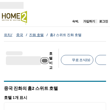
콘텐츠로 이동
새 탭 열림
숙박,
가입하기
로그인
위치/
중국
/
진화 호텔
/
홈2 스위트 진화 호텔
호
텔
무료 조식(1)
무
비
교
추천 필터
중국 진화의 홈2 스위트 호텔
호텔 1개 표시
1
/
12
호텔 1개 표시
이전 이미지
다음 
1/12