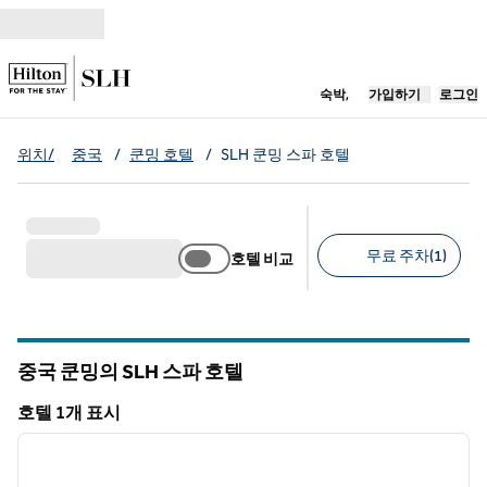
콘텐츠로 이동
새 탭 열림
숙박,
가입하기
로그인
위치/
중국
/
쿤밍 호텔
/
SLH 쿤밍 스파 호텔
무료 주차(1)
호텔 비교
추천 필터
중국 쿤밍의 SLH 스파 호텔
호텔 1개 표시
1
/
12
호텔 1개 표시
이전 이미지
다음 
1/12