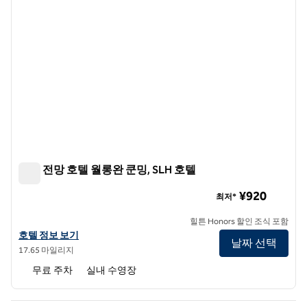
호수 전망 호텔 월롱완 쿤밍, SLH 호텔
호수 전망 호텔 월롱완 쿤밍, SLH 호텔
¥920
최저*
힐튼 Honors 할인 조식 포함
SLH 호텔인 레이크뷰 호텔 월롱완 쿤밍의 호텔 정보 보기
호텔 정보 보기
날짜 선택
17.65 마일리지
무료 주차
실내 수영장