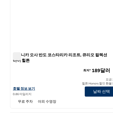
보타니카 오사 반도 코스타리카 리조트, 큐리오 컬렉션
바이 힐튼
보타니카 오사 반도 코스타리카 리조트, 큐리오 컬렉션 바
189달러
최저*
요금
힐튼 Honors 할인 환불
보타니카 오사 반도 코스타리카 리조트, 큐리오 컬렉션 바이 힐튼의
호텔 정보 보기
날짜 선택
0.86 마일리지
무료 주차
야외 수영장