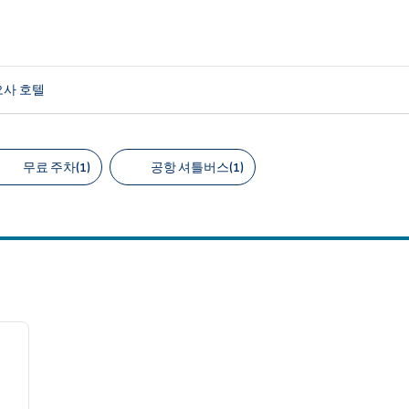
오사 호텔
무료 주차(1)
공항 셔틀버스(1)
천 필터
/
12
다음 이미지