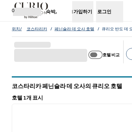
콘텐츠로 이동
새 탭 열림
0
숙박,
가입하기
로그인
위치/
코스타리카
/
페닌슐라 데 오사 호텔
/
큐리오 반도 데 
호텔 비교
추
코스타리카 페닌슐라 데 오사의 큐리오 호텔
호텔 1개 표시
1
호텔 1개 표시
이전 이미지
1/12