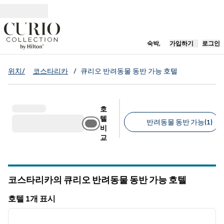
콘텐츠로 이동
새 탭 열림
숙박,
가입하기
로그인
위치/
코스타리카
/
큐리오 반려동물 동반 가능 호텔
호
텔
반려동물 동반 가능(1)
비
교
추천 필터
코스타리카의 큐리오 반려동물 동반 가능 호텔
호텔 1개 표시
1
/
12
호텔 1개 표시
이전 이미지
다음 
1/12