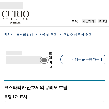
콘텐츠로 이동
새 탭 열림
숙박,
가입하기
로그인
위치/
코스타리카
/
산호세 호텔
/
큐리오 산호세 호텔
호
텔
반려동물 동반 가능(1)
비
교
추천 필터
코스타리카 산호세의 큐리오 호텔
호텔 1개 표시
1
/
12
호텔 1개 표시
이전 이미지
다음 
1/12