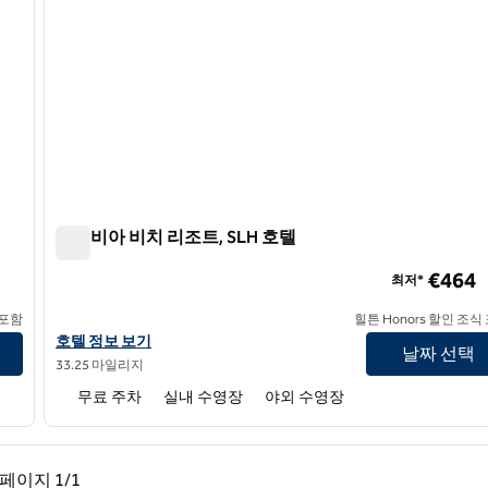
컬럼비아 비치 리조트, SLH 호텔
컬럼비아 비치 리조트, SLH 호텔
€464
최저*
 포함
힐튼 Honors 할인 조식
SLH 호텔인 컬럼비아 비치 리조트의 호텔 정보 보기
호텔 정보 보기
날짜 선택
33.25 마일리지
무료 주차
실내 수영장
야외 수영장
페이지, 1/1
다음 페이지, 1/1
페이지
1/1