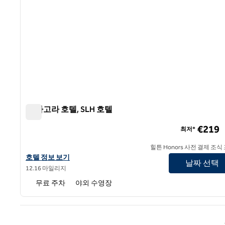
더 아고라 호텔, SLH 호텔
더 아고라 호텔, SLH 호텔
€219
최저*
힐튼 Honors 사전 결제 조식
SLH 호텔 아고라 호텔의 호텔 정보 보기
호텔 정보 보기
날짜 선택
12.16 마일리지
무료 주차
야외 수영장
이전 