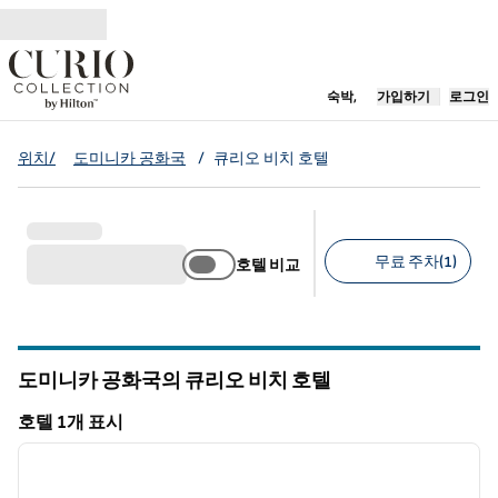
콘텐츠로 이동
새 탭 열림
숙박,
가입하기
로그인
위치/
도미니카 공화국
/
큐리오 비치 호텔
무료 주차(1)
호텔 비교
추천 필터
도미니카 공화국의 큐리오 비치 호텔
호텔 1개 표시
1
/
12
호텔 1개 표시
이전 이미지
다음 
1/12