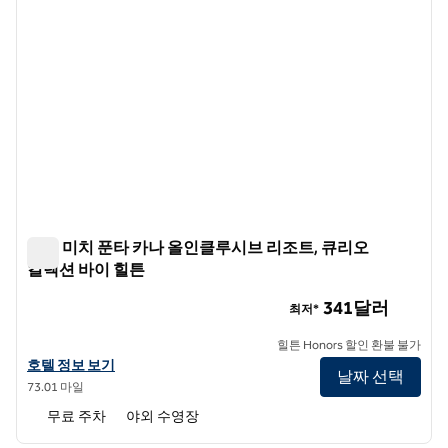
제미 미치 푼타 카나 올인클루시브 리조트, 큐리오
컬렉션 바이 힐튼
제미 미치 푼타 카나 올인클루시브 리조트, 큐리오 컬렉션 바
341달러
최저*
힐튼 Honors 할인 환불 불가
제미 미치 푼타 카나 올인클루시브 리조트, 큐리오 컬렉션 바이 힐튼의 
호텔 정보 보기
날짜 선택
73.01 마일
무료 주차
야외 수영장