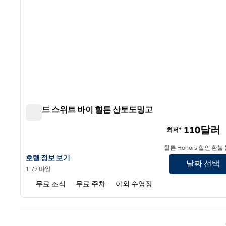
홈우드 스위트 바이 힐튼 산토도밍고
홈우드 스위트 바이 힐튼 산토도밍고
110달러
최저*
힐튼 Honors 할인 환불
홈우드 스위트 바이 힐튼 산토도밍고의 호텔 정보 보기
호텔 정보 보기
날짜 선택
1.72 마일
무료 조식
무료 주차
야외 수영장
이전 